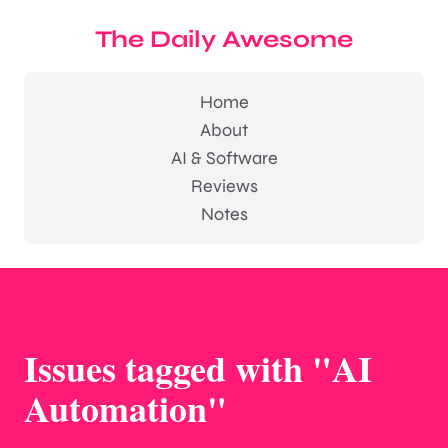
The Daily Awesome
Home
About
AI & Software
Reviews
Notes
Issues tagged with "AI
Automation"