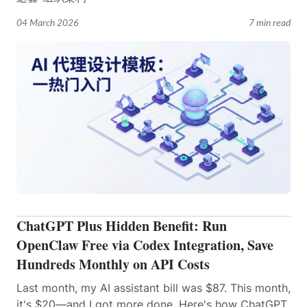
04 March 2026
7 min read
ChatGPT Plus Hidden Benefit: Run
OpenClaw Free via Codex Integration, Save
Hundreds Monthly on API Costs
Last month, my AI assistant bill was $87. This month,
it's $20—and I got more done. Here's how ChatGPT