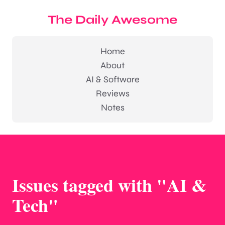
The Daily Awesome
Home
About
AI & Software
Reviews
Notes
Issues tagged with "AI &
Tech"