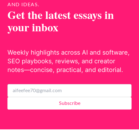
AND IDEAS.
Get the latest essays in
your inbox
Weekly highlights across AI and software,
SEO playbooks, reviews, and creator
notes—concise, practical, and editorial.
Subscribe