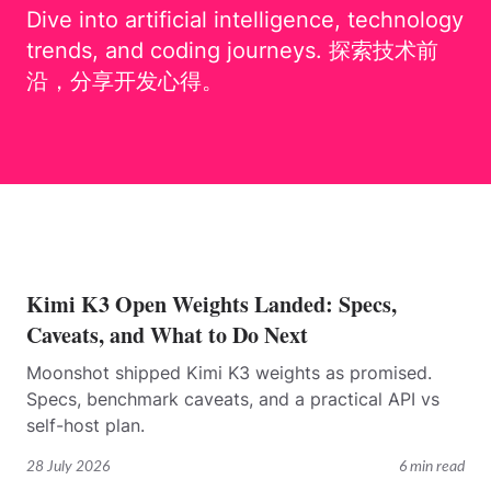
Dive into artificial intelligence, technology
trends, and coding journeys. 探索技术前
沿，分享开发心得。
Kimi K3 Open Weights Landed: Specs,
Caveats, and What to Do Next
Moonshot shipped Kimi K3 weights as promised.
Specs, benchmark caveats, and a practical API vs
self-host plan.
28 July 2026
6 min read